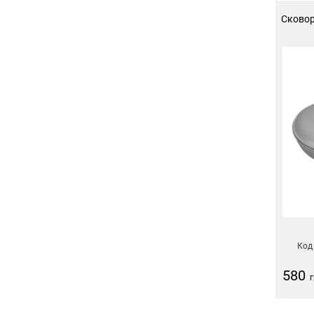
Сковор
Код
580
г