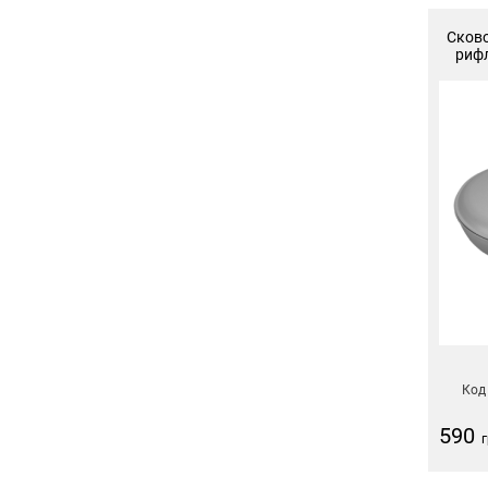
Сково
рифл
Код
590
г