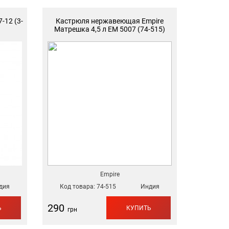
-12 (3-
Кастрюля нержавеющая Empire
Матрешка 4,5 л EM 5007 (74-515)
Empire
дия
Код товара:
74-515
Индия
290
Ь
КУПИТЬ
грн