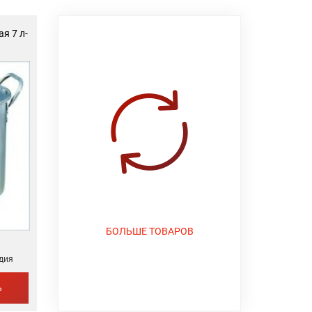
я 7 л-
БОЛЬШЕ ТОВАРОВ
дия
Ь