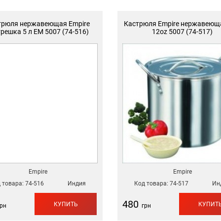
трюля нержавеющая Empire
Кастрюля Empire нержавеюща
решка 5 л EM 5007 (74-516)
12oz 5007 (74-517)
Empire
Empire
 товара:
74-516
Индия
Код товара:
74-517
Ин
480
КУПИТЬ
КУПИТ
рн
грн