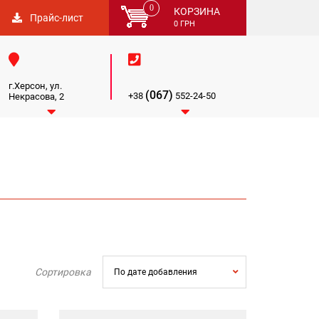
0
КОРЗИНА
Прайс-лист
0
ГРН


г.Херсон, ул.
(067)
+38
552-24-50
Некрасова, 2


Сортировка
По дате добавления
