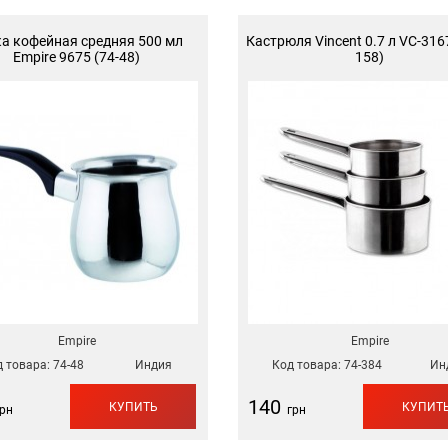
а кофейная средняя 500 мл
Кастрюля Vincent 0.7 л VC-3167
Empire 9675 (74-48)
158)
Empire
Empire
 товара:
74-48
Индия
Код товара:
74-384
Ин
140
КУПИТЬ
КУПИТ
рн
грн