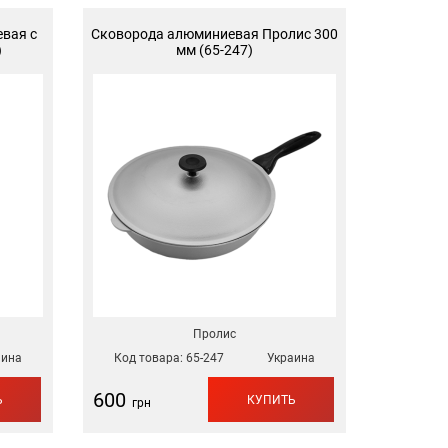
вая с
Сковорода алюминиевая Пролис 300
)
мм (65-247)
Пролис
аина
Код товара:
65-247
Украина
600
Ь
КУПИТЬ
грн