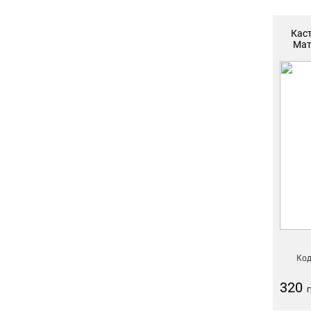
Кас
Мат
Код
320
г