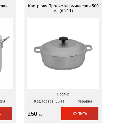
елая
Кастрюля Пролис алюминиевая 500
мл (65-11)
Пролис
сия
Код товара:
65-11
Украина
250
Ь
КУПИТЬ
грн