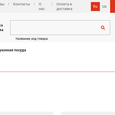
вы
Контакты
О
Оплата и
Ru
Ua
нас
доставка
са
ва
Название, код товара
ухонная посуда