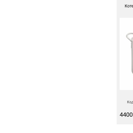
Кот
Код
4400