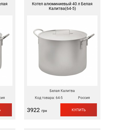
елая
Котел алюминиевый 40 л Белая
Калитва(64-5)
Белая Калитва
сия
Код товара:
64-5
Россия
3922
Ь
КУПИТЬ
грн