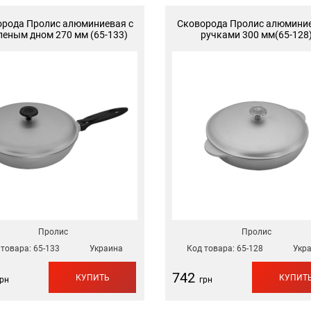
рода Пролис алюминиевая с
Сковорода Пролис алюминие
еным дном 270 мм (65-133)
ручками 300 мм(65-128
Пролис
Пролис
 товара:
65-133
Украина
Код товара:
65-128
Укр
742
КУПИТЬ
КУПИТ
рн
грн