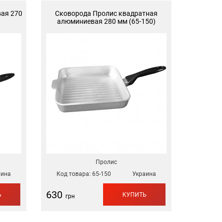
ая 270
Сковорода Пролис квадратная
алюминиевая 280 мм (65-150)
Пролис
аина
Код товара:
65-150
Украина
630
Ь
КУПИТЬ
грн