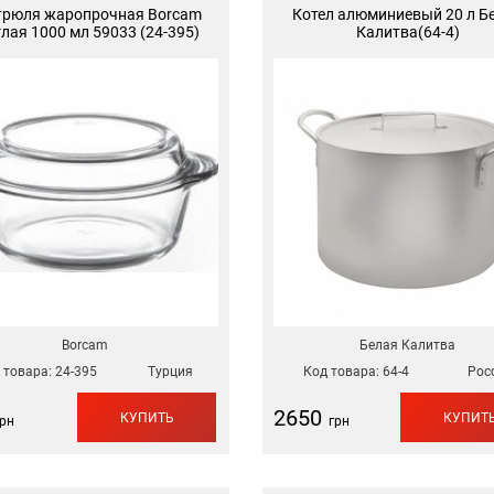
трюля жаропрочная Borcam
Котел алюминиевый 20 л Б
лая 1000 мл 59033 (24-395)
Калитва(64-4)
Borcam
Белая Калитва
 товара:
24-395
Турция
Код товара:
64-4
Рос
2650
КУПИТЬ
КУПИТ
рн
грн