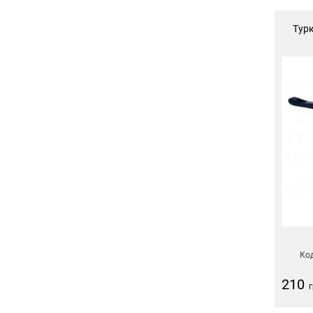
Турк
Код
210
г