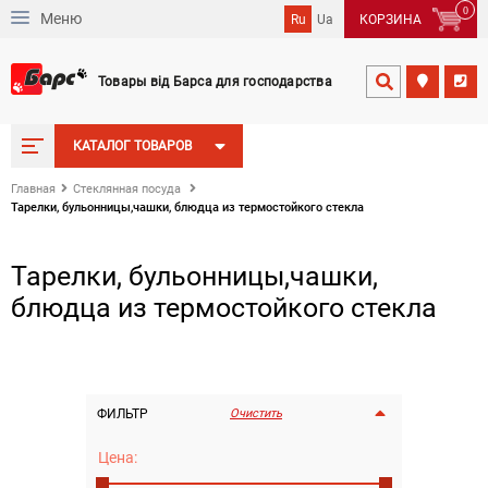
0
Меню
Ru
Ua
КОРЗИНА
Товары від Барса для господарства


КАТАЛОГ ТОВАРОВ
Главная
Стеклянная посуда
Тарелки, бульонницы,чашки, блюдца из термостойкого стекла
Тарелки, бульонницы,чашки,
блюдца из термостойкого стекла
ФИЛЬТР
Очистить
Цена:
Сортировка
По дате добавления
