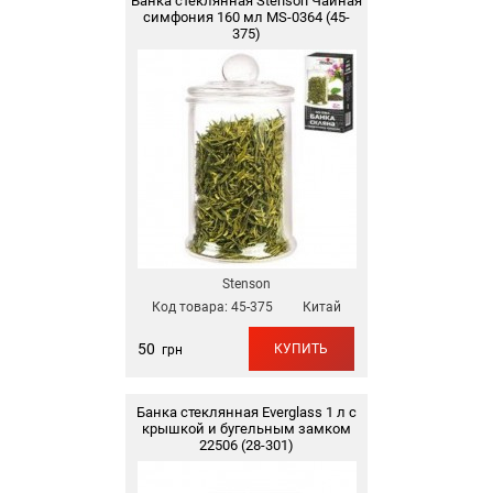
Банка стеклянная Stenson Чайная
симфония 160 мл MS-0364 (45-
375)
Stenson
Код товара:
45-375
Китай
50
КУПИТЬ
грн
Банка стеклянная Everglass 1 л с
крышкой и бугельным замком
22506 (28-301)