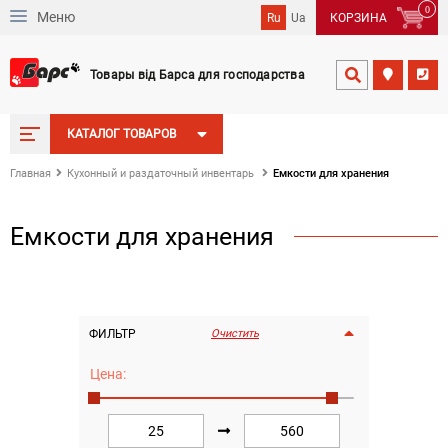
0
Меню
Ru
Ua
КОРЗИНА
Товары від Барса для господарства


КАТАЛОГ ТОВАРОВ
Емкости для хранения
Главная
Кухонный и раздаточный инвентарь
Емкости для хранения
ФИЛЬТР
Очистить
Цена:
Сортировка
По дате добавления

Набор судочков 5 шт из