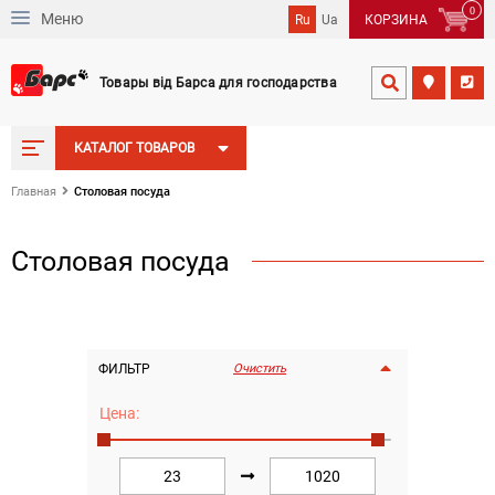
0
Меню
Ru
Ua
КОРЗИНА
Товары від Барса для господарства


КАТАЛОГ ТОВАРОВ
Столовая посуда
Главная
Столовая посуда
ФИЛЬТР
Очистить
Цена:
Сортировка
По дате добавления
