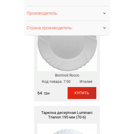
Тарелка обеденная Bormioli Rocco
Ebro 255 мм 8109 (7-50)
Производитель:

Страна производитель:

Bormioli Rocco
Код товара:
7-50
Италия
64
КУПИТЬ
грн
Тарелка десертная Luminarc
Тrianon 195 мм (70-6)