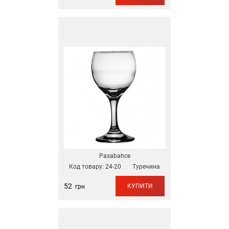
Pasabahce
Код товару:
24-20
Туречина
52
КУПИТИ
грн