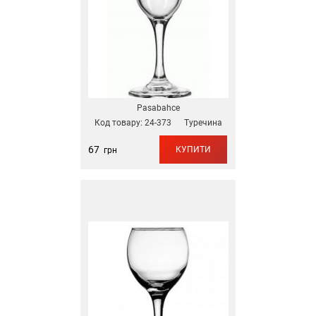
Pasabahce
Код товару:
24-373
Туречина
67
КУПИТИ
грн