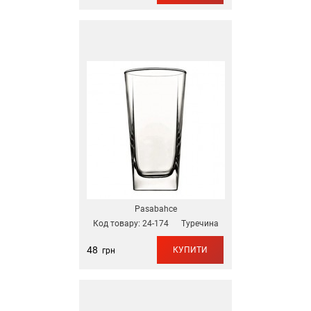
Pasabahce
Код товару:
24-174
Туречина
48
КУПИТИ
грн