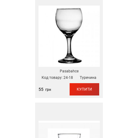
Pasabahce
Код товару:
24-18
Туречина
55
КУПИТИ
грн