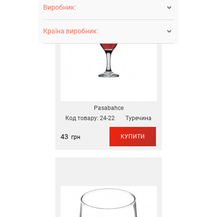
Виробник:

Країна виробник:

Pasabahce
Код товару:
24-22
Туречина
43
КУПИТИ
грн