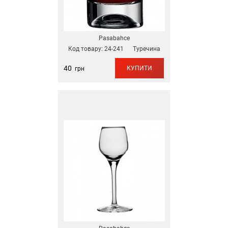
Pasabahce
Код товару:
24-241
Туречина
40
КУПИТИ
грн