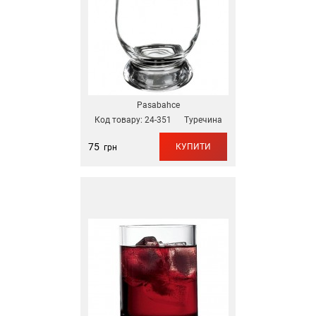
Pasabahce
Код товару:
24-351
Туречина
75
КУПИТИ
грн