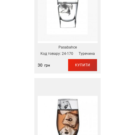
Pasabahce
Код товару:
24-170
Туречина
30
КУПИТИ
грн