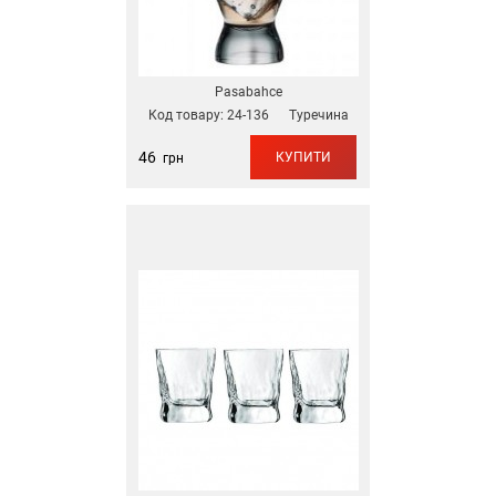
Pasabahce
Код товару:
24-136
Туречина
46
КУПИТИ
грн