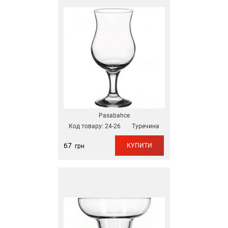
Pasabahce
Код товару:
24-26
Туречина
67
КУПИТИ
грн