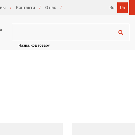
ывы
Контакти
О нас
Ru
Ua
а
Назва, код товару