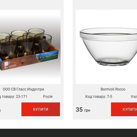
ООО СВ Гласс Индустри
Bormioli Rocco
 товару:
23-171
Росія
Код товару:
7-5
Іта
35
КУПИТИ
КУПИТ
н
грн