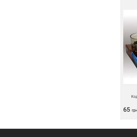
Код
65
гр