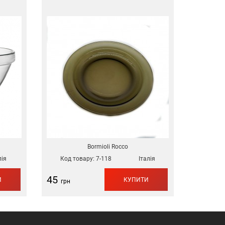
Bormioli Rocco
лія
Код товару:
7-118
Італія
45
И
КУПИТИ
грн