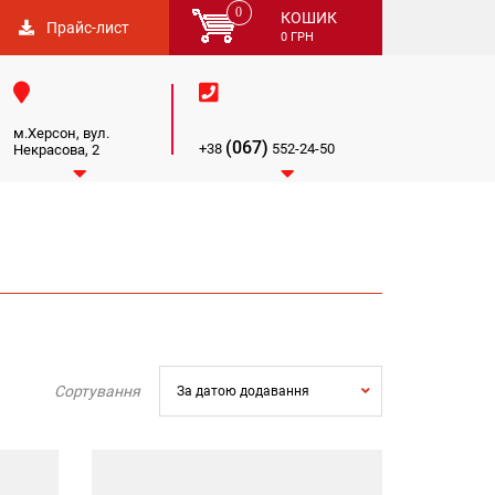
0
КОШИК
Прайс-лист
0
ГРН


м.Херсон, вул.
(067)
+38
552-24-50
Некрасова, 2


Сортування
За датою додавання
