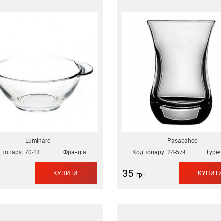
Luminarc
Pasabahce
 товару:
70-13
Франція
Код товару:
24-574
Туре
35
КУПИТИ
КУПИТ
н
грн