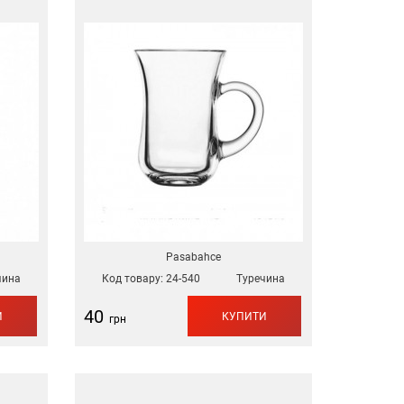
Pasabahce
чина
Код товару:
24-540
Туречина
40
И
КУПИТИ
грн