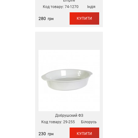
Empire
Код товару:
74-1270
Індія
280
КУПИТИ
грн
Добрушский ФЗ
Код товару:
29-255
Білорусь
230
КУПИТИ
грн