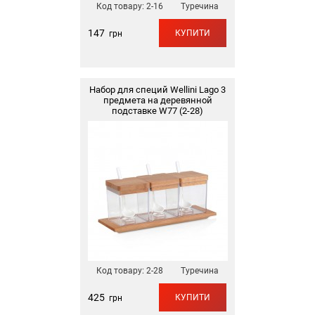
Код товару:
2-16
Туречина
147
КУПИТИ
грн
Набор для специй Wellini Lago 3
предмета на деревянной
подставке W77 (2-28)
Код товару:
2-28
Туречина
425
КУПИТИ
грн