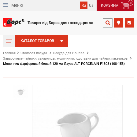
0
Меню
Ru
Ua
КОРЗИНА
Товары від Барса для господарства


КАТАЛОГ ТОВАРОВ
Главная
Столовая посуда
Посуда для HoReKa
Заварочные чайники, сахарницы, молочники,подставки для чайных пакетиков
Молочник фарфоровый белый 120 мл Лаура ALT PORCELAIN F1308 (108-153)