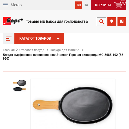
0
Меню
Ru
Ua
КОРЗИНА
Товары від Барса для господарства


КАТАЛОГ ТОВАРОВ
Главная
Столовая посуда
Посуда для HoReKa
Блюдо фарфоровое сервировочное Stenson Горячая сковорода MC-3685-102 (36-
930)