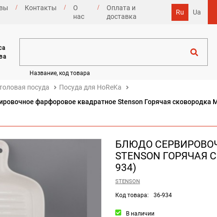
вы
Контакты
О
Оплата и
Ru
Ua
нас
доставка
са
ва
Название, код товара
толовая посуда
Посуда для HoReKa
ировочное фарфоровое квадратное Stenson Горячая сковородка M
БЛЮДО СЕРВИРОВО
STENSON ГОРЯЧАЯ С
934)
STENSON
Код товара:
36-934
В наличии