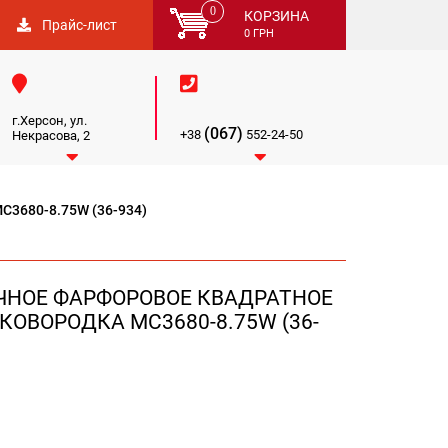
0
КОРЗИНА
Прайс-лист
0
ГРН


г.Херсон, ул.
(067)
+38
552-24-50
Некрасова, 2


C3680-8.75W (36-934)
ЧНОЕ ФАРФОРОВОЕ КВАДРАТНОЕ
КОВОРОДКА MC3680-8.75W (36-