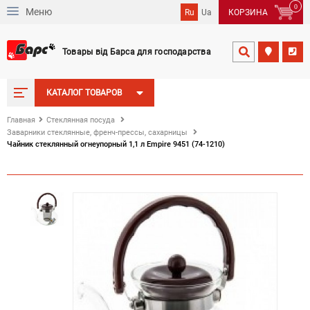
0
Меню
Ru
Ua
КОРЗИНА
Товары від Барса для господарства


КАТАЛОГ ТОВАРОВ
Главная
Стеклянная посуда
Заварники стеклянные, френч-прессы, сахарницы
Чайник стеклянный огнеупорный 1,1 л Empire 9451 (74-1210)