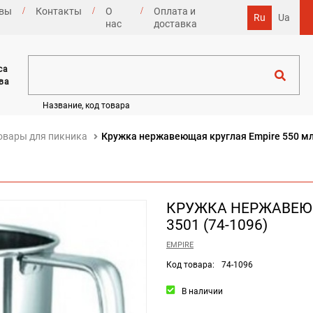
вы
Контакты
О
Оплата и
Ru
Ua
нас
доставка
са
ва
Название, код товара
овары для пикника
Кружка нержавеющая круглая Empire 550 мл
КРУЖКА НЕРЖАВЕЮЩ
3501 (74-1096)
EMPIRE
Код товара:
74-1096
В наличии