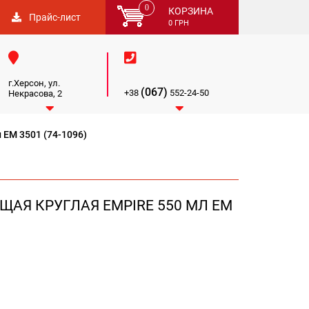
0
КОРЗИНА
Прайс-лист
0
ГРН


г.Херсон, ул.
(067)
+38
552-24-50
Некрасова, 2


 EM 3501 (74-1096)
АЯ КРУГЛАЯ EMPIRE 550 МЛ EM