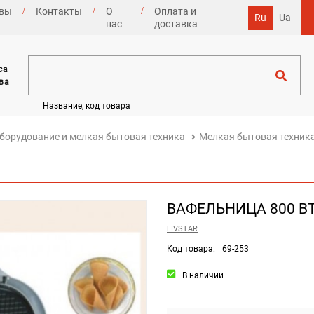
вы
Контакты
О
Оплата и
Ru
Ua
нас
доставка
са
ва
Название, код товара
борудование и мелкая бытовая техника
Мелкая бытовая техник
ВАФЕЛЬНИЦА 800 ВТ 
LIVSTAR
Код товара:
69-253
В наличии