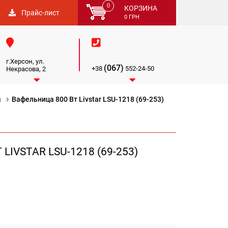
0
КОРЗИНА
Прайс-лист
0
ГРН


г.Херсон, ул.
(067)
+38
552-24-50
Некрасова, 2


а
Вафельница 800 Вт Livstar LSU-1218 (69-253)
LIVSTAR LSU-1218 (69-253)